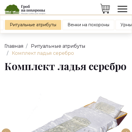
Ритуальные атрибуты
Венки на похороны
Урны
Главная
Ритуальные атрибуты
Комплект ладья серебро
Комплект ладья серебро